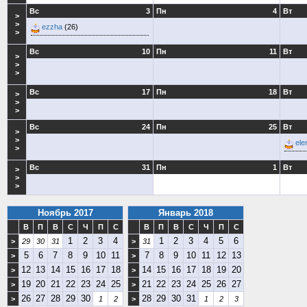
Вс
3
Пн
4
Вт
>
>
ezzha
(26)
>
Вс
10
Пн
11
Вт
>
>
>
Вс
17
Пн
18
Вт
>
>
>
Вс
24
Пн
25
Вт
>
>
ele
>
Вс
31
Пн
1
Вт
>
>
>
Ноябрь 2017
Январь 2018
В
П
В
С
Ч
П
С
В
П
В
С
Ч
П
С
1
2
3
4
1
2
3
4
5
6
>
29
30
31
>
31
5
6
7
8
9
10
11
7
8
9
10
11
12
13
>
>
12
13
14
15
16
17
18
14
15
16
17
18
19
20
>
>
19
20
21
22
23
24
25
21
22
23
24
25
26
27
>
>
26
27
28
29
30
28
29
30
31
>
1
2
>
1
2
3