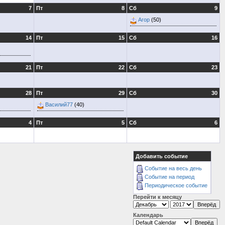
7
Пт
8
Сб
9
Агор
(50)
14
Пт
15
Сб
16
21
Пт
22
Сб
23
28
Пт
29
Сб
30
Василий77
(40)
4
Пт
5
Сб
6
Добавить событие
Событие на весь день
Событие на период
Периодическое событие
Перейти к месяцу
Календарь