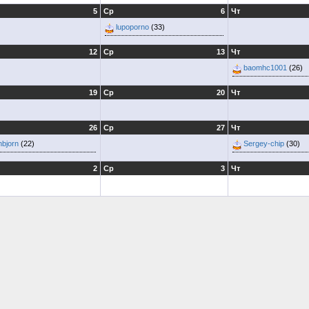
5
Ср
6
Чт
lupoporno
(33)
12
Ср
13
Чт
baomhc1001
(26)
19
Ср
20
Чт
26
Ср
27
Чт
nbjorn
(22)
Sergey-chip
(30)
2
Ср
3
Чт