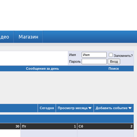
идео
Магазин
Имя
Запомнить?
Пароль
Сообщения за день
Поиск
Сегодня
Просмотр месяца
Добавить событие
30
Пт
1
Сб
2