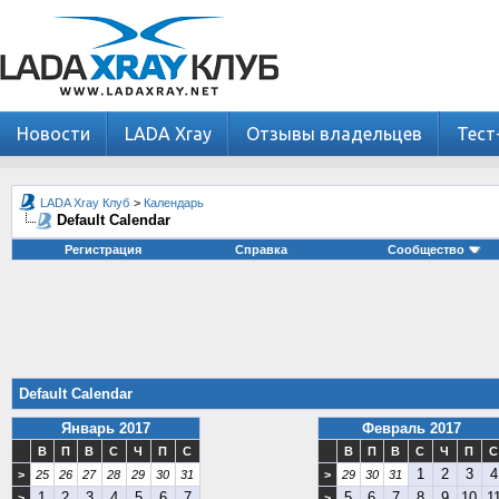
Новости
LADA Xray
Отзывы владельцев
Тест
LADA Xray Клуб
>
Календарь
Default Calendar
Регистрация
Справка
Сообщество
Default Calendar
Январь 2017
Февраль 2017
В
П
В
С
Ч
П
С
В
П
В
С
Ч
П
С
1
2
3
4
>
25
26
27
28
29
30
31
>
29
30
31
1
2
3
4
5
6
7
5
6
7
8
9
10
1
>
>