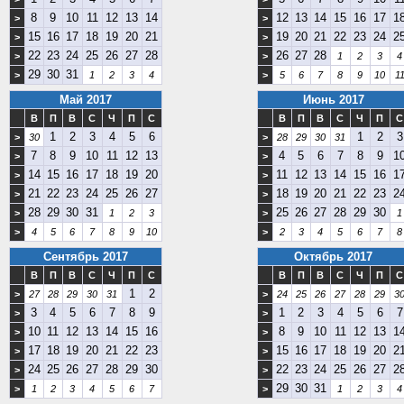
8
9
10
11
12
13
14
12
13
14
15
16
17
1
>
>
15
16
17
18
19
20
21
19
20
21
22
23
24
2
>
>
22
23
24
25
26
27
28
26
27
28
>
>
1
2
3
4
29
30
31
>
1
2
3
4
>
5
6
7
8
9
10
1
Май 2017
Июнь 2017
В
П
В
С
Ч
П
С
В
П
В
С
Ч
П
С
1
2
3
4
5
6
1
2
3
>
30
>
28
29
30
31
7
8
9
10
11
12
13
4
5
6
7
8
9
1
>
>
14
15
16
17
18
19
20
11
12
13
14
15
16
1
>
>
21
22
23
24
25
26
27
18
19
20
21
22
23
2
>
>
28
29
30
31
25
26
27
28
29
30
>
1
2
3
>
1
>
4
5
6
7
8
9
10
>
2
3
4
5
6
7
8
Сентябрь 2017
Октябрь 2017
В
П
В
С
Ч
П
С
В
П
В
С
Ч
П
С
1
2
>
27
28
29
30
31
>
24
25
26
27
28
29
3
3
4
5
6
7
8
9
1
2
3
4
5
6
7
>
>
10
11
12
13
14
15
16
8
9
10
11
12
13
1
>
>
17
18
19
20
21
22
23
15
16
17
18
19
20
2
>
>
24
25
26
27
28
29
30
22
23
24
25
26
27
2
>
>
29
30
31
>
1
2
3
4
5
6
7
>
1
2
3
4