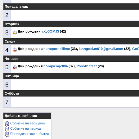
Понедельник
2
Вторник
3
Дни рождения
Xo3OMJ3
(42)
Среда
4
Дни рождения
hartepornofilme
(33),
lanngoclan010@gmail.com
(32),
Go
Четверг
5
Дни рождения
hongyenqc004
(37),
PosohStreet
(20)
Пятница
6
Суббота
7
Добавить событие
Событие на весь день
Событие на период
Периодическое событие