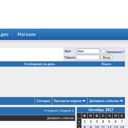
идео
Магазин
Имя
Запомнить?
Пароль
Сообщения за день
Поиск
Сегодня
Просмотр недели
Добавить событие
Октябрь 2017
«
Неделя
|
Неделя
»
В
П
В
С
Ч
П
С
Добавить событие
1
2
3
4
5
6
7
>
8
9
10
11
12
13
14
>