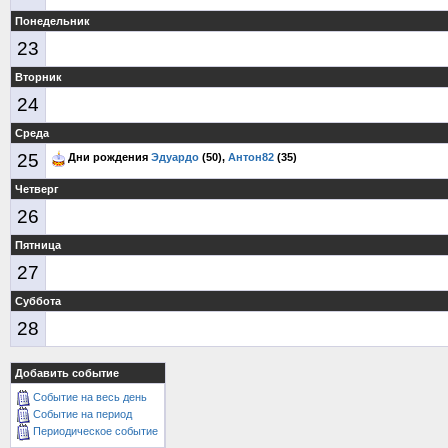
Понедельник
23
Вторник
24
Среда
25
Дни рождения
Эдуардо
(50),
Антон82
(35)
Четверг
26
Пятница
27
Суббота
28
Добавить событие
Событие на весь день
Событие на период
Периодическое событие