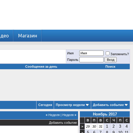
идео
Магазин
Имя
Запомнить?
Пароль
Сообщения за день
Поиск
Сегодня
Просмотр недели
Добавить событие
Ноябрь 2017
«
Неделя
|
Неделя
»
В
П
В
С
Ч
П
С
Добавить событие
1
2
3
4
>
29
30
31
5
6
7
8
9
10
11
>