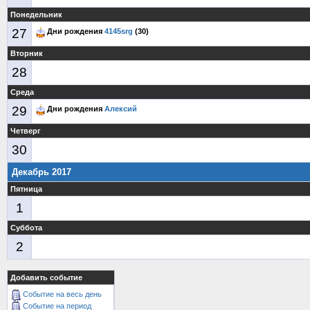
Понедельник
27
Дни рождения
4145srg
(30)
Вторник
28
Среда
29
Дни рождения
Алексий
Четверг
30
Декабрь 2017
Пятница
1
Суббота
2
Добавить событие
Событие на весь день
Событие на период