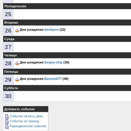
Понедельник
25
Вторник
26
Дни рождения
elenbjorn
(22)
Среда
27
Четверг
28
Дни рождения
Sergey-chip
(30)
Пятница
29
Дни рождения
Василий77
(40)
Суббота
30
Добавить событие
Событие на весь день
Событие на период
Периодическое событие