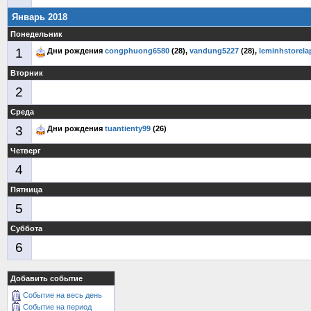
Январь 2018
Понедельник
1
Дни рождения
congphuong6580
(28),
vandung5227
(28),
leminhstorela
Вторник
2
Среда
3
Дни рождения
tuantienty99
(26)
Четверг
4
Пятница
5
Суббота
6
Добавить событие
Событие на весь день
Событие на период