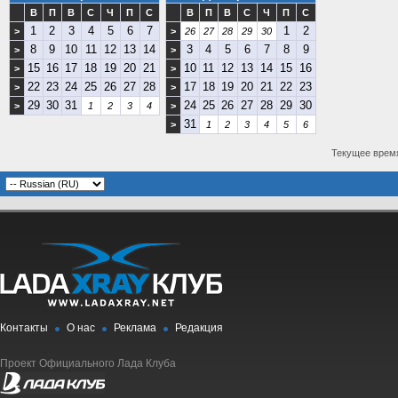
В
П
В
С
Ч
П
С
В
П
В
С
Ч
П
С
1
2
3
4
5
6
7
1
2
>
>
26
27
28
29
30
8
9
10
11
12
13
14
3
4
5
6
7
8
9
>
>
15
16
17
18
19
20
21
10
11
12
13
14
15
16
>
>
22
23
24
25
26
27
28
17
18
19
20
21
22
23
>
>
29
30
31
24
25
26
27
28
29
30
>
1
2
3
4
>
31
>
1
2
3
4
5
6
Текущее врем
Контакты
О нас
Реклама
Редакция
Проект Официального Лада Клуба