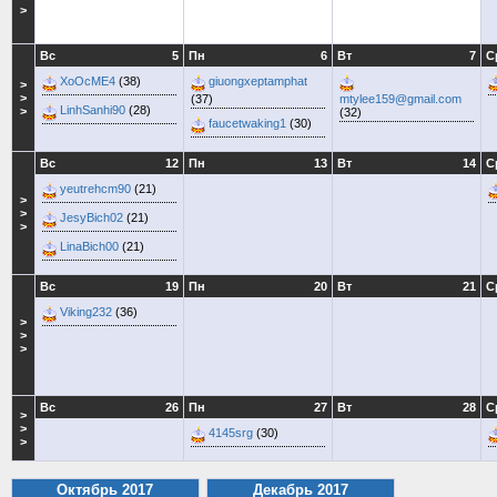
>
Вс
5
Пн
6
Вт
7
С
XoOcME4
(38)
giuongxeptamphat
>
>
(37)
mtylee159@gmail.com
LinhSanhi90
(28)
>
(32)
faucetwaking1
(30)
Вс
12
Пн
13
Вт
14
С
yeutrehcm90
(21)
>
>
JesyBich02
(21)
>
LinaBich00
(21)
Вс
19
Пн
20
Вт
21
С
Viking232
(36)
>
>
>
Вс
26
Пн
27
Вт
28
С
>
>
4145srg
(30)
>
Октябрь 2017
Декабрь 2017