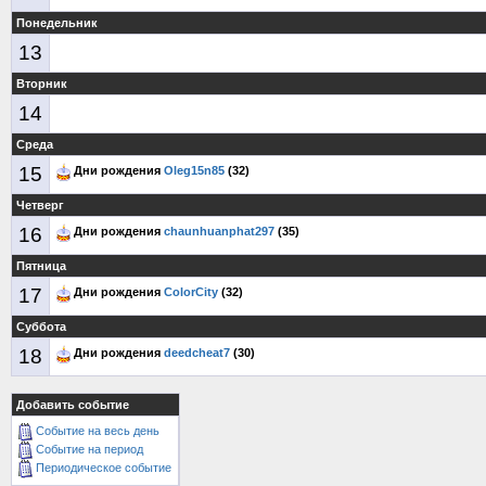
Понедельник
13
Вторник
14
Среда
15
Дни рождения
Oleg15n85
(32)
Четверг
16
Дни рождения
chaunhuanphat297
(35)
Пятница
17
Дни рождения
ColorCity
(32)
Суббота
18
Дни рождения
deedcheat7
(30)
Добавить событие
Событие на весь день
Событие на период
Периодическое событие