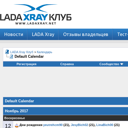
Новости
LADA Xray
Отзывы владельцев
Тест
LADA Xray Клуб
>
Календарь
Default Calendar
Регистрация
Справка
Сообщество
Default Calendar
Ноябрь 2017
Воскресенье
12
Дни рождения
yeutrehcm90
(21),
JesyBich02
(21),
LinaBich00
(21)