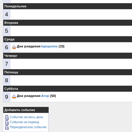
Понедельник
4
Вторник
5
Среда
6
Дни рождения
lupoporno
(33)
Четверг
7
Пятница
8
Суббота
9
Дни рождения
Агор
(50)
Добавить событие
Событие на весь день
Событие на период
Периодическое событие