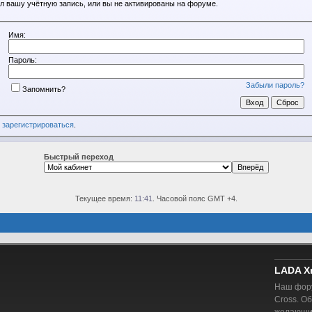
л вашу учётную запись, или вы не активированы на форуме.
Имя:
Пароль:
Забыли пароль?
Запомнить?
о
зарегистрироваться
.
Быстрый переход
Текущее время:
11:41
. Часовой пояс GMT +4.
LADA X
Наш фору
Cross. О