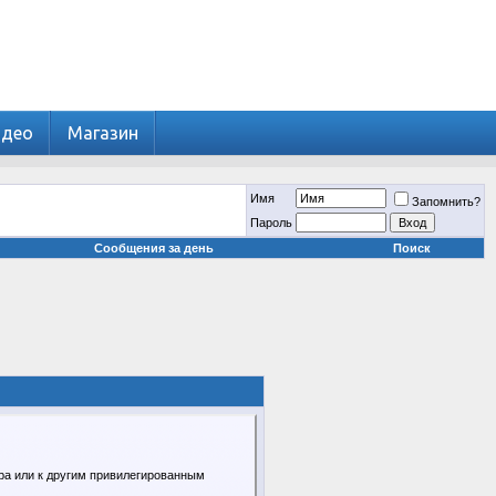
идео
Магазин
Имя
Запомнить?
Пароль
Сообщения за день
Поиск
ра или к другим привилегированным