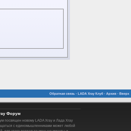
Обратная связь
-
LADA Xray Клуб
-
Архив
-
Вверх
ray Форум
м посвящен новому LADA Xray и Лада Xray
бщаться с единомышленниками может любой