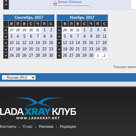
>
Белое Облачко
>
Сентябрь 2017
Ноябрь 2017
В
П
В
С
Ч
П
С
В
П
В
С
Ч
П
С
1
2
1
2
3
4
>
27
28
29
30
31
>
29
30
31
3
4
5
6
7
8
9
5
6
7
8
9
10
11
>
>
10
11
12
13
14
15
16
12
13
14
15
16
17
18
>
>
17
18
19
20
21
22
23
19
20
21
22
23
24
25
>
>
24
25
26
27
28
29
30
26
27
28
29
30
>
>
1
2
Текущее врем
Контакты
О нас
Реклама
Редакция