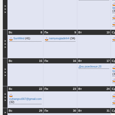
>
l
>
(3
>
Вс
8
Пн
9
Вт
10
С
SunWind
(41)
namyeugiadinh4
(34)
>
>
>
Вс
15
Пн
16
Вт
17
С
Дни рождения 25
>
t
>
(3
>
Вс
22
Пн
23
Вт
24
С
>
>
vuhangvu567@gmail.com
>
(32)
Вс
29
Пн
30
Вт
31
С
>