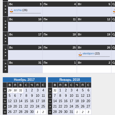
Вс
3
Пн
4
Вт
5
С
>
>
ezzha
(26)
>
Вс
10
Пн
11
Вт
12
С
>
>
>
Вс
17
Пн
18
Вт
19
С
>
>
>
Вс
24
Пн
25
Вт
26
С
>
>
elenbjorn
(22)
>
Вс
31
Пн
1
Вт
2
С
>
>
>
Ноябрь 2017
Январь 2018
В
П
В
С
Ч
П
С
В
П
В
С
Ч
П
С
1
2
3
4
1
2
3
4
5
6
>
29
30
31
>
31
5
6
7
8
9
10
11
7
8
9
10
11
12
13
>
>
12
13
14
15
16
17
18
14
15
16
17
18
19
20
>
>
19
20
21
22
23
24
25
21
22
23
24
25
26
27
>
>
26
27
28
29
30
28
29
30
31
>
1
2
>
1
2
3