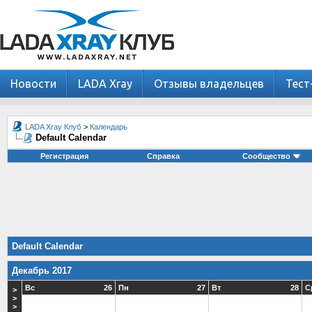
Новости
LADA Xray
Отзывы владельцев
Тест
LADA Xray Клуб
>
Календарь
Default Calendar
Регистрация
Справка
Сообщество
Default Calendar
Декабрь 2017
Вс
26
Пн
27
Вт
28
С
>
>
>