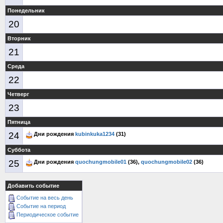
Понедельник
20
Вторник
21
Среда
22
Четверг
23
Пятница
24
Дни рождения
kubinkuka1234
(31)
Суббота
25
Дни рождения
quochungmobile01
(36),
quochungmobile02
(36)
Добавить событие
Событие на весь день
Событие на период
Периодическое событие