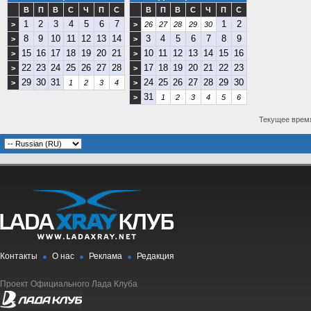
В
П
В
С
Ч
П
С
В
П
В
С
Ч
П
С
1
2
3
4
5
6
7
1
2
>
>
26
27
28
29
30
8
9
10
11
12
13
14
3
4
5
6
7
8
9
>
>
15
16
17
18
19
20
21
10
11
12
13
14
15
16
>
>
22
23
24
25
26
27
28
17
18
19
20
21
22
23
>
>
29
30
31
24
25
26
27
28
29
30
>
1
2
3
4
>
31
>
1
2
3
4
5
6
Текущее врем
Контакты
О нас
Реклама
Редакция
Проект Официального Лада Клуба