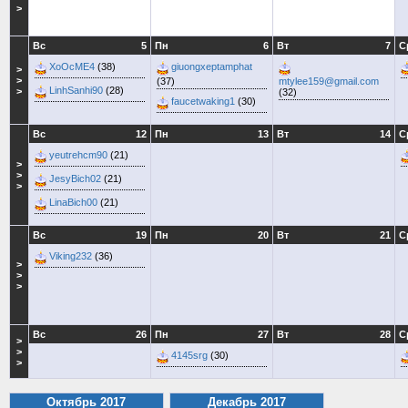
>
Вс
5
Пн
6
Вт
7
С
XoOcME4
(38)
giuongxeptamphat
>
>
(37)
mtylee159@gmail.com
LinhSanhi90
(28)
>
(32)
faucetwaking1
(30)
Вс
12
Пн
13
Вт
14
С
yeutrehcm90
(21)
>
>
JesyBich02
(21)
>
LinaBich00
(21)
Вс
19
Пн
20
Вт
21
С
Viking232
(36)
>
>
>
Вс
26
Пн
27
Вт
28
С
>
>
4145srg
(30)
>
Октябрь 2017
Декабрь 2017