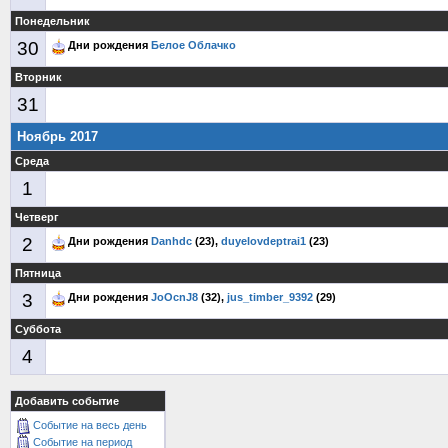
Понедельник
30
Дни рождения
Белое Облачко
Вторник
31
Ноябрь 2017
Среда
1
Четверг
2
Дни рождения
Danhdc
(23),
duyelovdeptrai1
(23)
Пятница
3
Дни рождения
JoOcnJ8
(32),
jus_timber_9392
(29)
Суббота
4
Добавить событие
Событие на весь день
Событие на период