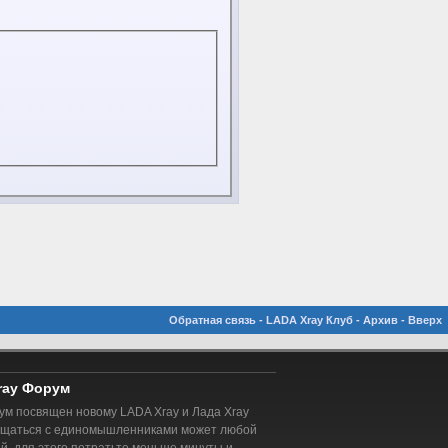
Обратная связь
-
LADA Xray Клуб
-
Архив
-
Вверх
ray Форум
м посвящен новому LADA Xray и Лада Xray
бщаться с единомышленниками может любой