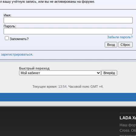
л вашу учётную запись, или вы не активированы на форуме.
Имя:
Пароль:
Забыли пароль?
Запомнить?
о
зарегистрироваться
.
Быстрый переход
Текущее время:
13:54
. Часовой пояс GMT +4.
LADA X
Наш фору
Cross. О