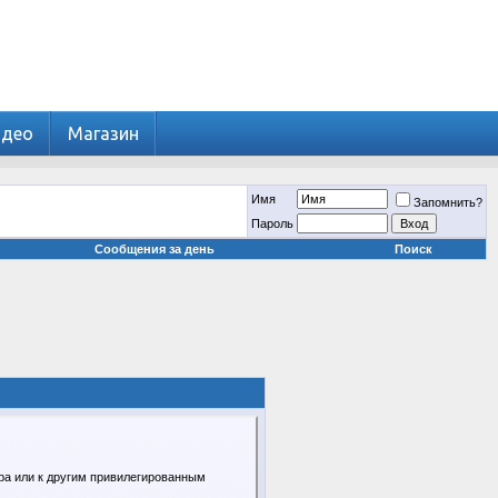
идео
Магазин
Имя
Запомнить?
Пароль
Сообщения за день
Поиск
ра или к другим привилегированным