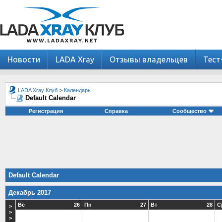
Новости
LADA Xray
Отзывы владельцев
Тест
LADA Xray Клуб
>
Календарь
Default Calendar
Регистрация
Справка
Сообщество
Default Calendar
Декабрь 2017
Вс
26
Пн
27
Вт
28
С
>
>
>