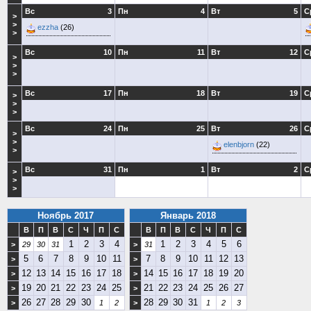
Вс
3
Пн
4
Вт
5
С
>
>
ezzha
(26)
>
Вс
10
Пн
11
Вт
12
С
>
>
>
Вс
17
Пн
18
Вт
19
С
>
>
>
Вс
24
Пн
25
Вт
26
С
>
>
elenbjorn
(22)
>
Вс
31
Пн
1
Вт
2
С
>
>
>
Ноябрь 2017
Январь 2018
В
П
В
С
Ч
П
С
В
П
В
С
Ч
П
С
1
2
3
4
1
2
3
4
5
6
>
29
30
31
>
31
5
6
7
8
9
10
11
7
8
9
10
11
12
13
>
>
12
13
14
15
16
17
18
14
15
16
17
18
19
20
>
>
19
20
21
22
23
24
25
21
22
23
24
25
26
27
>
>
26
27
28
29
30
28
29
30
31
>
1
2
>
1
2
3