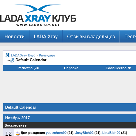
Новости
LADA Xray
Отзывы владельцев
Тест
LADA Xray Клуб
>
Календарь
Default Calendar
Регистрация
Справка
Сообщество
Default Calendar
Ноябрь 2017
Воскресенье
12
Дни рождения
yeutrehcm90
(21),
JesyBich02
(21),
LinaBich00
(21)