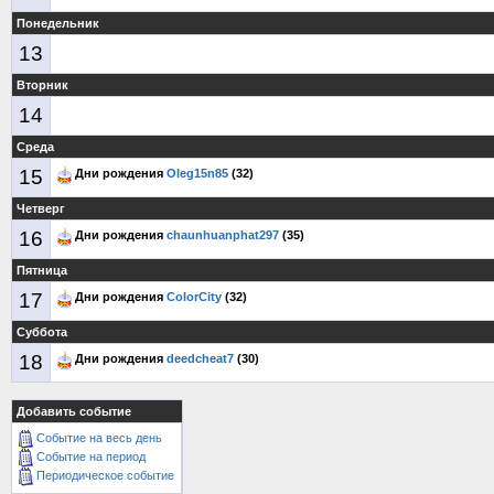
Понедельник
13
Вторник
14
Среда
15
Дни рождения
Oleg15n85
(32)
Четверг
16
Дни рождения
chaunhuanphat297
(35)
Пятница
17
Дни рождения
ColorCity
(32)
Суббота
18
Дни рождения
deedcheat7
(30)
Добавить событие
Событие на весь день
Событие на период
Периодическое событие