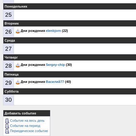
Понедельник
25
Вторник
26
Дни рождения
elenbjorn
(22)
Среда
27
Четверг
28
Дни рождения
Sergey-chip
(30)
Пятница
29
Дни рождения
Василий77
(40)
Суббота
30
Добавить событие
Событие на весь день
Событие на период
Периодическое событие