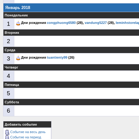
Январь 2018
Понедельник
1
Дни рождения
congphuong6580
(28),
vandung5227
(28),
leminhstorela
Вторник
2
Среда
3
Дни рождения
tuantienty99
(26)
Четверг
4
Пятница
5
Суббота
6
Добавить событие
Событие на весь день
Событие на период