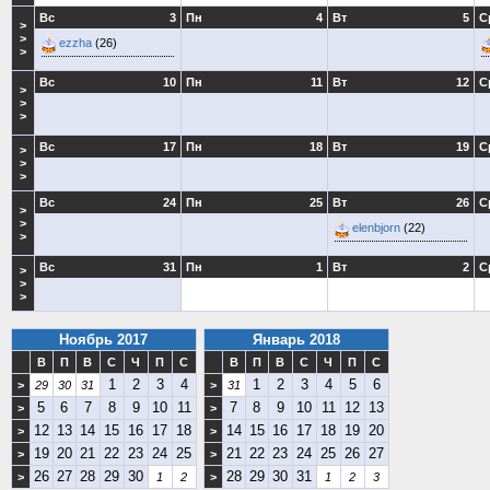
Вс
3
Пн
4
Вт
5
С
>
>
ezzha
(26)
>
Вс
10
Пн
11
Вт
12
С
>
>
>
Вс
17
Пн
18
Вт
19
С
>
>
>
Вс
24
Пн
25
Вт
26
С
>
>
elenbjorn
(22)
>
Вс
31
Пн
1
Вт
2
С
>
>
>
Ноябрь 2017
Январь 2018
В
П
В
С
Ч
П
С
В
П
В
С
Ч
П
С
1
2
3
4
1
2
3
4
5
6
>
29
30
31
>
31
5
6
7
8
9
10
11
7
8
9
10
11
12
13
>
>
12
13
14
15
16
17
18
14
15
16
17
18
19
20
>
>
19
20
21
22
23
24
25
21
22
23
24
25
26
27
>
>
26
27
28
29
30
28
29
30
31
>
1
2
>
1
2
3