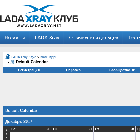
Новости
LADA Xray
Отзывы владельцев
Тест
LADA Xray Клуб
>
Календарь
Default Calendar
Регистрация
Справка
Сообщество
Default Calendar
Декабрь 2017
Вс
26
Пн
27
Вт
28
С
>
>
>