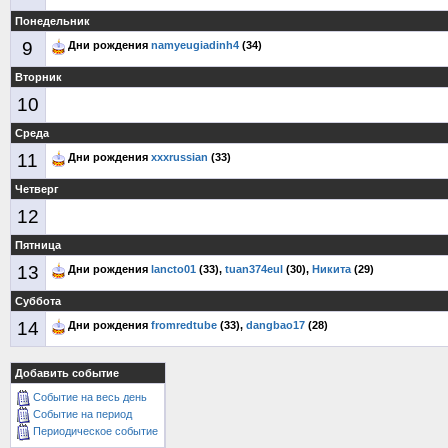
Понедельник
9
Дни рождения
namyeugiadinh4
(34)
Вторник
10
Среда
11
Дни рождения
xxxrussian
(33)
Четверг
12
Пятница
13
Дни рождения
lancto01
(33),
tuan374eul
(30),
Никита
(29)
Суббота
14
Дни рождения
fromredtube
(33),
dangbao17
(28)
Добавить событие
Событие на весь день
Событие на период
Периодическое событие