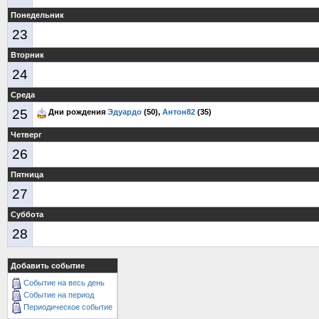
Понедельник
23
Вторник
24
Среда
25
Дни рождения
Эдуардо
(50),
Антон82
(35)
Четверг
26
Пятница
27
Суббота
28
Добавить событие
Событие на весь день
Событие на период
Периодическое событие