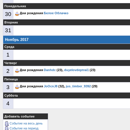
Понедельник
30
Дни рождения
Белое Облачко
Вторник
31
Ноябрь 2017
Среда
1
Четверг
2
Дни рождения
Danhdc
(23),
duyelovdeptrai1
(23)
Пятница
3
Дни рождения
JoOcnJ8
(32),
jus_timber_9392
(29)
Суббота
4
Добавить событие
Событие на весь день
Событие на период