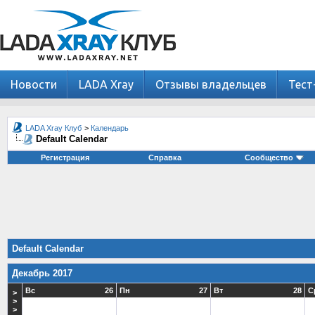
Новости
LADA Xray
Отзывы владельцев
Тест
LADA Xray Клуб
>
Календарь
Default Calendar
Регистрация
Справка
Сообщество
Default Calendar
Декабрь 2017
Вс
26
Пн
27
Вт
28
С
>
>
>