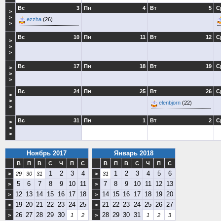
Вс
3
Пн
4
Вт
5
С
>
>
ezzha
(26)
>
Вс
10
Пн
11
Вт
12
С
>
>
>
Вс
17
Пн
18
Вт
19
С
>
>
>
Вс
24
Пн
25
Вт
26
С
>
>
elenbjorn
(22)
>
Вс
31
Пн
1
Вт
2
С
>
>
>
Ноябрь 2017
Январь 2018
В
П
В
С
Ч
П
С
В
П
В
С
Ч
П
С
1
2
3
4
1
2
3
4
5
6
>
29
30
31
>
31
5
6
7
8
9
10
11
7
8
9
10
11
12
13
>
>
12
13
14
15
16
17
18
14
15
16
17
18
19
20
>
>
19
20
21
22
23
24
25
21
22
23
24
25
26
27
>
>
26
27
28
29
30
28
29
30
31
>
1
2
>
1
2
3