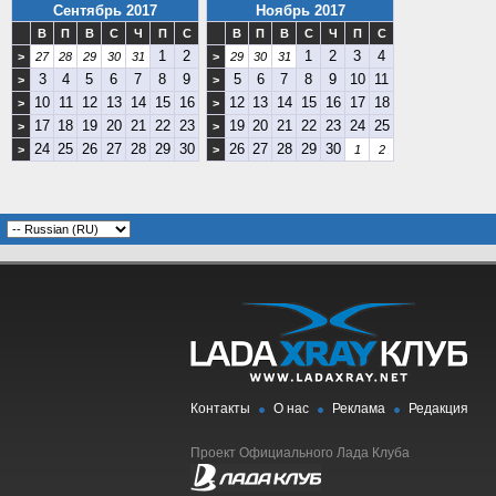
Сентябрь 2017
Ноябрь 2017
В
П
В
С
Ч
П
С
В
П
В
С
Ч
П
С
1
2
1
2
3
4
>
27
28
29
30
31
>
29
30
31
3
4
5
6
7
8
9
5
6
7
8
9
10
11
>
>
10
11
12
13
14
15
16
12
13
14
15
16
17
18
>
>
17
18
19
20
21
22
23
19
20
21
22
23
24
25
>
>
24
25
26
27
28
29
30
26
27
28
29
30
>
>
1
2
Контакты
О нас
Реклама
Редакция
Проект Официального Лада Клуба