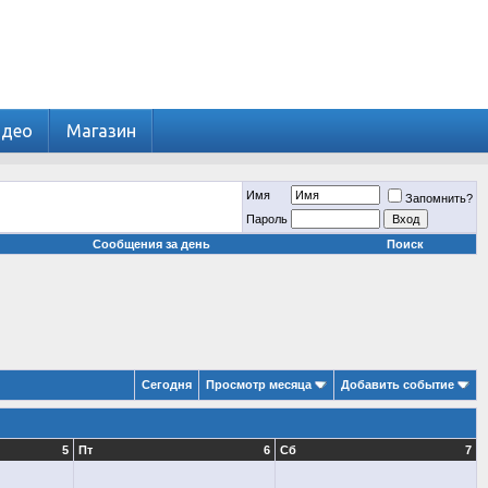
идео
Магазин
Имя
Запомнить?
Пароль
Сообщения за день
Поиск
Сегодня
Просмотр месяца
Добавить событие
5
Пт
6
Сб
7