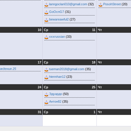
lanngoclan010@gmail.com
(32)
PosohStreet
(20)
GoOcnG7
(31)
bewareawful2
(27)
10
Ср
11
Чт
xxxrussian
(33)
17
Ср
18
Чт
ождения 25
tueman2018@gmail.com
(35)
hiennhan12
(23)
24
Ср
25
Чт
Эдуардо
(50)
Антон82
(35)
31
Ср
1
Чт