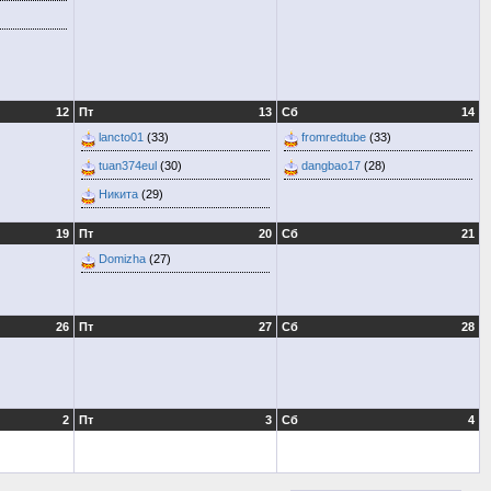
12
Пт
13
Сб
14
lancto01
(33)
fromredtube
(33)
tuan374eul
(30)
dangbao17
(28)
Никита
(29)
19
Пт
20
Сб
21
Domizha
(27)
26
Пт
27
Сб
28
2
Пт
3
Сб
4