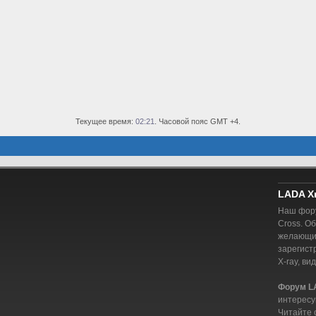
Текущее время:
02:21
. Часовой пояс GMT +4.
LADA X
Наш фору
Cross. О
желающий
зарегист
X-ray, ви
Форум L
интересу
Читайте 