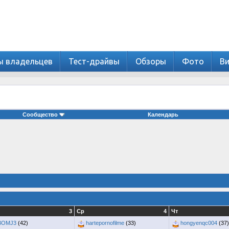
ы владельцев
Тест-драйвы
Обзоры
Фото
В
Сообщество
Календарь
3
Ср
4
Чт
3OMJ3
(42)
hartepornofilme
(33)
hongyenqc004
(37)