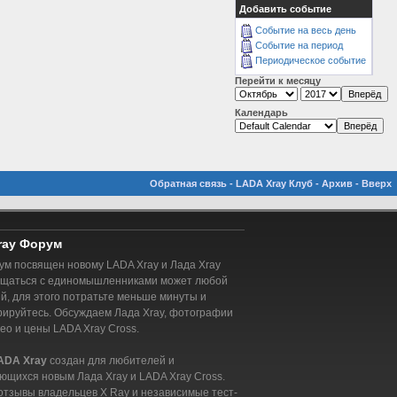
Добавить событие
Событие на весь день
Событие на период
Периодическое событие
Перейти к месяцу
Календарь
Обратная связь
-
LADA Xray Клуб
-
Архив
-
Вверх
ray Форум
м посвящен новому LADA Xray и Лада Xray
бщаться с единомышленниками может любой
, для этого потратьте меньше минуты и
рируйтесь. Обсуждаем Лада Xray, фотографии
део и цены LADA Xray Cross.
ADA Xray
создан для любителей и
ющихся новым Лада Xray и LADA Xray Cross.
отзывы владельцев X Ray и независимые тест-