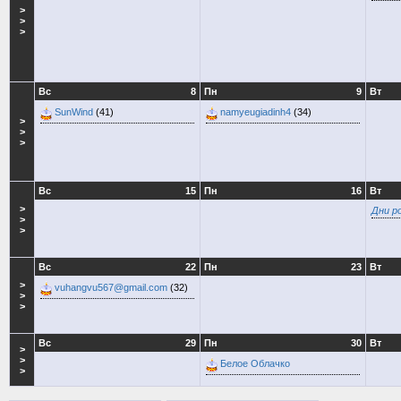
>
>
>
Вс
8
Пн
9
Вт
SunWind
(41)
namyeugiadinh4
(34)
>
>
>
Вс
15
Пн
16
Вт
>
Дни р
>
>
Вс
22
Пн
23
Вт
>
vuhangvu567@gmail.com
(32)
>
>
Вс
29
Пн
30
Вт
>
>
Белое Облачко
>