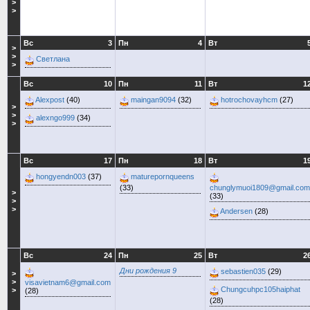
>
>
Вс
3
Пн
4
Вт
>
>
Светлана
>
Вс
10
Пн
11
Вт
1
Alexpost
(40)
maingan9094
(32)
hotrochovayhcm
(27)
>
>
alexngo999
(34)
>
Вс
17
Пн
18
Вт
1
hongyendn003
(37)
maturepornqueens
(33)
chunglymuoi1809@gmail.com
>
(33)
>
>
Andersen
(28)
Вс
24
Пн
25
Вт
2
Дни рождения 9
sebastien035
(29)
>
>
visavietnam6@gmail.com
Chungcuhpc105haiphat
>
(28)
(28)