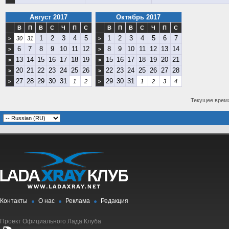
Август 2017
Октябрь 2017
В
П
В
С
Ч
П
С
В
П
В
С
Ч
П
С
1
2
3
4
5
1
2
3
4
5
6
7
>
30
31
>
6
7
8
9
10
11
12
8
9
10
11
12
13
14
>
>
13
14
15
16
17
18
19
15
16
17
18
19
20
21
>
>
20
21
22
23
24
25
26
22
23
24
25
26
27
28
>
>
27
28
29
30
31
29
30
31
>
1
2
>
1
2
3
4
Текущее врем
Контакты
О нас
Реклама
Редакция
Проект Официального Лада Клуба