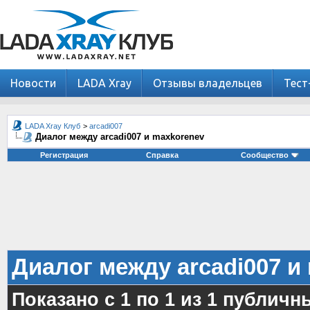
Новости
LADA Xray
Отзывы владельцев
Тест
LADA Xray Клуб
>
arcadi007
Диалог между arcadi007 и maxkorenev
Регистрация
Справка
Сообщество
Диалог между arcadi007 и
Показано с 1 по
1
из
1
публичн