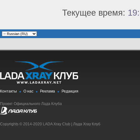
Текущее время:
19
Контакты
О нас
Реклама
Редакция
Проект Официального Лада Клуба
Copyrights © 2014-2020 LADA Xray Club | Лада Xray Клуб