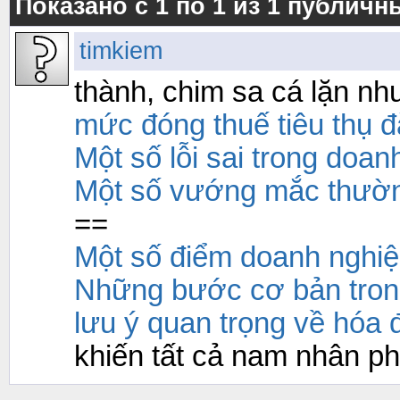
Показано с 1 по
1
из
1
публичн
timkiem
thành, chim sa cá lặn n
mức đóng thuế tiêu thụ đ
Một số lỗi sai trong doa
Một số vướng mắc thườn
==
Một số điểm doanh nghiệ
Những bước cơ bản trong 
lưu ý quan trọng về hóa
khiến tất cả nam nhân ph