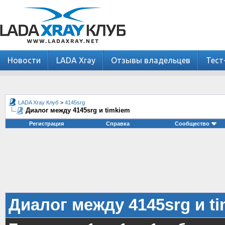
Новости
LADA Xray
Отзывы владельцев
Тест
LADA Xray Клуб
>
4145srg
Диалог между 4145srg и timkiem
Регистрация
Справка
Сообщество
Диалог между 4145srg и t