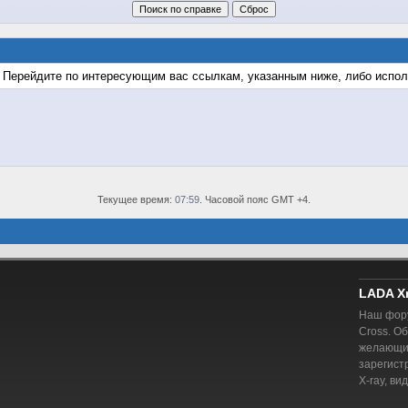
м. Перейдите по интересующим вас ссылкам, указанным ниже, либо испо
Текущее время:
07:59
. Часовой пояс GMT +4.
LADA X
Наш фору
Cross. О
желающий
зарегист
X-ray, ви