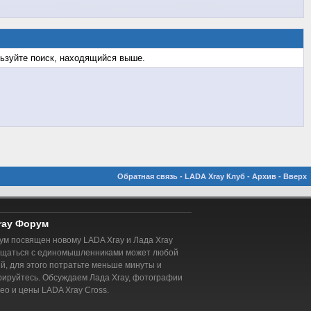
льзуйте поиск, находящийся выше.
Обратная связь
-
LADA Xray Клуб
-
Архив
-
Вверх
ray Форум
м посвящен новому LADA Xray и Лада Xray
бщаться с единомышленниками может любой
, для этого потратьте меньше минуты и
рируйтесь. Обсуждаем Лада Xray, фотографии
део и цены LADA Xray Cross.