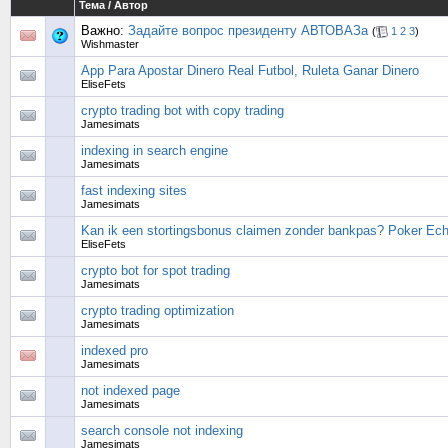
Тема
/
Автор
Важно:
Задайте вопрос президенту АВТОВАЗа
(
1
2
3
)
Wishmaster
App Para Apostar Dinero Real Futbol, Ruleta Ganar Dinero
EliseFets
crypto trading bot with copy trading
Jamesimats
indexing in search engine
Jamesimats
fast indexing sites
Jamesimats
Kan ik een stortingsbonus claimen zonder bankpas? Poker Ech
EliseFets
crypto bot for spot trading
Jamesimats
crypto trading optimization
Jamesimats
indexed pro
Jamesimats
not indexed page
Jamesimats
search console not indexing
Jamesimats