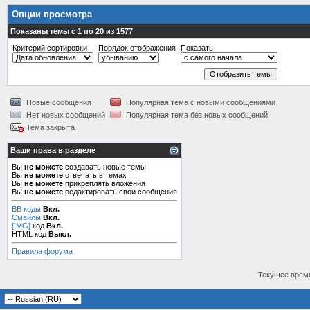
Опции просмотра
Показаны темы с 1 по 20 из 1577
Критерий сортировки
Порядок отображения
Показать
Новые сообщения
Популярная тема с новыми сообщениями
Нет новых сообщений
Популярная тема без новых сообщений
Тема закрыта
Ваши права в разделе
Вы
не можете
создавать новые темы
Вы
не можете
отвечать в темах
Вы
не можете
прикреплять вложения
Вы
не можете
редактировать свои сообщения
BB коды
Вкл.
Смайлы
Вкл.
[IMG]
код
Вкл.
HTML код
Выкл.
Правила форума
Текущее врем