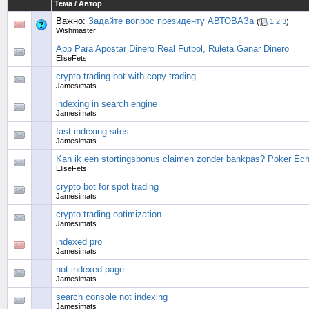
Тема
/
Автор
Важно:
Задайте вопрос президенту АВТОВАЗа
(
1
2
3
)
Wishmaster
App Para Apostar Dinero Real Futbol, Ruleta Ganar Dinero
EliseFets
crypto trading bot with copy trading
Jamesimats
indexing in search engine
Jamesimats
fast indexing sites
Jamesimats
Kan ik een stortingsbonus claimen zonder bankpas? Poker Ech
EliseFets
crypto bot for spot trading
Jamesimats
crypto trading optimization
Jamesimats
indexed pro
Jamesimats
not indexed page
Jamesimats
search console not indexing
Jamesimats