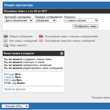
Опции просмотра
Показаны темы с 1 по 20 из 1577
Критерий сортировки
Порядок отображения
Показать
Новые сообщения
Популярная тема с новыми сообщениями
Нет новых сообщений
Популярная тема без новых сообщений
Тема закрыта
Ваши права в разделе
Вы
не можете
создавать новые темы
Вы
не можете
отвечать в темах
Вы
не можете
прикреплять вложения
Вы
не можете
редактировать свои сообщения
BB коды
Вкл.
Смайлы
Вкл.
[IMG]
код
Вкл.
HTML код
Выкл.
Правила форума
Текущее врем