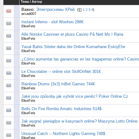
Тема
/
Автор
Важно:
Электросхемы ХРей.
(
1
2
3
4
)
arcadi007
Instant Inferno - slot Woohoo 288€
EliseFets
Alle Norske Casinoer et pluss Casino På Nett Mo I Rana
EliseFets
Yasal Bahis Siteler daha öte Online Kumarhane EskişEhir
EliseFets
¿Cómo aumentar las ganancias en las tragaperras online? Casino
EliseFets
Le Chocolatier -- online slot SkillOnNet 301€
EliseFets
Rainbow Drums (3x3) InBet Games 744€
EliseFets
Jaké jsou způsoby jak vyhrát více peněz? Poker Online Cz
EliseFets
Bells On Fire Rombo Amatic Industries 514$
EliseFets
Jak wygrać pieniądze w kasynach online? Maszyna Lotto Online
EliseFets
Unusual Catch -- Northern Lights Gaming 748$
EliseFets