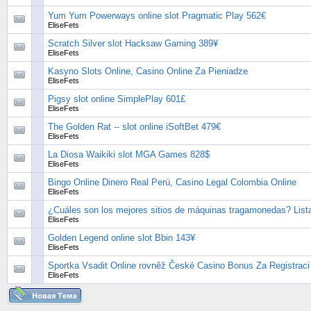
Yum Yum Powerways online slot Pragmatic Play 562€
EliseFets
Scratch Silver slot Hacksaw Gaming 389¥
EliseFets
Kasyno Slots Online, Casino Online Za Pieniadze
EliseFets
Pigsy slot online SimplePlay 601£
EliseFets
The Golden Rat -- slot online iSoftBet 479€
EliseFets
La Diosa Waikiki slot MGA Games 828$
EliseFets
Bingo Online Dinero Real Perú, Casino Legal Colombia Online
EliseFets
¿Cuáles son los mejores sitios de máquinas tragamonedas? List
EliseFets
Golden Legend online slot Bbin 143¥
EliseFets
Sportka Vsadit Online rovněž České Casino Bonus Za Registraci
EliseFets