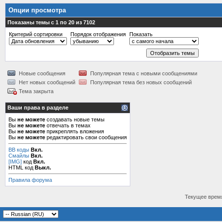
Опции просмотра
Показаны темы с 1 по 20 из 7102
Критерий сортировки
Порядок отображения
Показать
Новые сообщения
Популярная тема с новыми сообщениями
Нет новых сообщений
Популярная тема без новых сообщений
Тема закрыта
Ваши права в разделе
Вы
не можете
создавать новые темы
Вы
не можете
отвечать в темах
Вы
не можете
прикреплять вложения
Вы
не можете
редактировать свои сообщения
BB коды
Вкл.
Смайлы
Вкл.
[IMG]
код
Вкл.
HTML код
Выкл.
Правила форума
Текущее врем