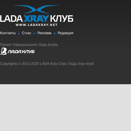
Контакты
О нас
Реклама
Редакция
Проект Официального Лада Клуба
Copyrights © 2014-2020 LADA Xray Club | Лада Xray Клуб