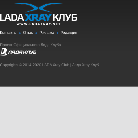
Контакты
О нас
Реклама
Редакция
Проект Официального Лада Клуба
Copyrights © 2014-2020 LADA Xray Club | Лада Xray Клуб