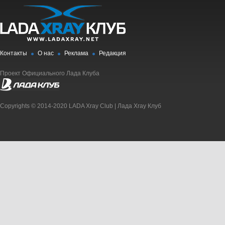
Контакты
О нас
Реклама
Редакция
Проект Официального Лада Клуба
Copyrights © 2014-2020 LADA Xray Club | Лада Xray Клуб