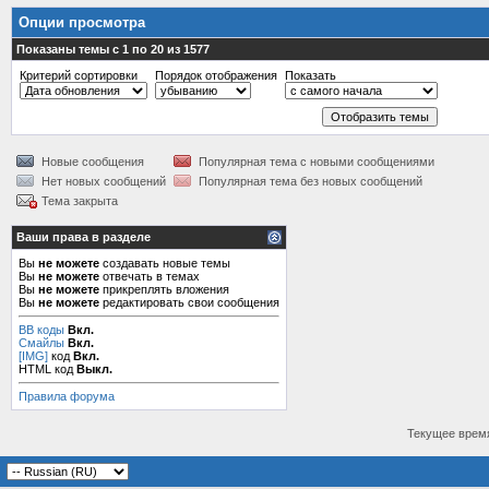
Опции просмотра
Показаны темы с 1 по 20 из 1577
Критерий сортировки
Порядок отображения
Показать
Новые сообщения
Популярная тема с новыми сообщениями
Нет новых сообщений
Популярная тема без новых сообщений
Тема закрыта
Ваши права в разделе
Вы
не можете
создавать новые темы
Вы
не можете
отвечать в темах
Вы
не можете
прикреплять вложения
Вы
не можете
редактировать свои сообщения
BB коды
Вкл.
Смайлы
Вкл.
[IMG]
код
Вкл.
HTML код
Выкл.
Правила форума
Текущее врем