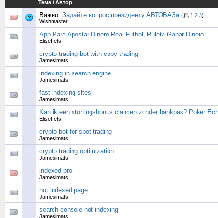
Тема
/
Автор
Важно:
Задайте вопрос президенту АВТОВАЗа
(
1
2
3
)
Wishmaster
App Para Apostar Dinero Real Futbol, Ruleta Ganar Dinero
EliseFets
crypto trading bot with copy trading
Jamesimats
indexing in search engine
Jamesimats
fast indexing sites
Jamesimats
Kan ik een stortingsbonus claimen zonder bankpas? Poker Ech
EliseFets
crypto bot for spot trading
Jamesimats
crypto trading optimization
Jamesimats
indexed pro
Jamesimats
not indexed page
Jamesimats
search console not indexing
Jamesimats