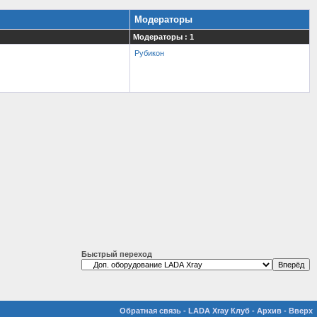
Модераторы
Модераторы : 1
Рубикон
Быстрый переход
Обратная связь
-
LADA Xray Клуб
-
Архив
-
Вверх