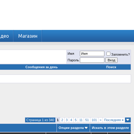
идео
Магазин
Имя
Запомнить?
Пароль
Сообщения за день
Поиск
Страница 1 из 340
1
2
3
4
5
11
51
101
>
Последняя
»
Опции раздела
Искать в этом разделе