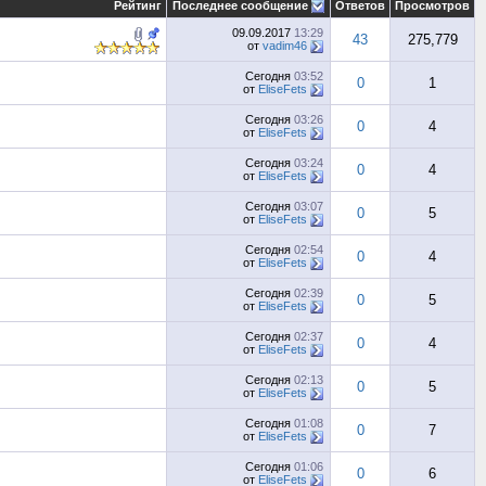
Рейтинг
Последнее сообщение
Ответов
Просмотров
09.09.2017
13:29
43
275,779
от
vadim46
Сегодня
03:52
0
1
от
EliseFets
Сегодня
03:26
0
4
от
EliseFets
Сегодня
03:24
0
4
от
EliseFets
Сегодня
03:07
0
5
от
EliseFets
Сегодня
02:54
0
4
от
EliseFets
Сегодня
02:39
0
5
от
EliseFets
Сегодня
02:37
0
4
от
EliseFets
Сегодня
02:13
0
5
от
EliseFets
Сегодня
01:08
0
7
от
EliseFets
Сегодня
01:06
0
6
от
EliseFets