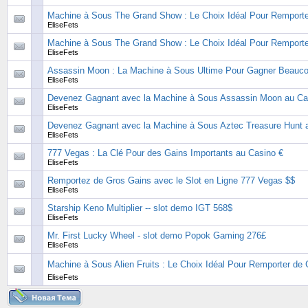
Machine à Sous The Grand Show : Le Choix Idéal Pour Rempor
EliseFets
Machine à Sous The Grand Show : Le Choix Idéal Pour Rempor
EliseFets
Assassin Moon : La Machine à Sous Ultime Pour Gagner Beaucou
EliseFets
Devenez Gagnant avec la Machine à Sous Assassin Moon au Cas
EliseFets
Devenez Gagnant avec la Machine à Sous Aztec Treasure Hunt 
EliseFets
777 Vegas : La Clé Pour des Gains Importants au Casino €
EliseFets
Remportez de Gros Gains avec le Slot en Ligne 777 Vegas $$
EliseFets
Starship Keno Multiplier -- slot demo IGT 568$
EliseFets
Mr. First Lucky Wheel - slot demo Popok Gaming 276£
EliseFets
Machine à Sous Alien Fruits : Le Choix Idéal Pour Remporter 
EliseFets