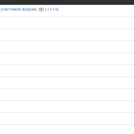
 участников форума.
(
1
2
3
4
5
)