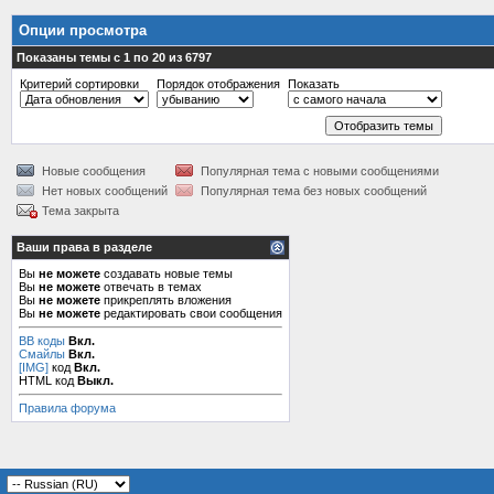
Опции просмотра
Показаны темы с 1 по 20 из 6797
Критерий сортировки
Порядок отображения
Показать
Новые сообщения
Популярная тема с новыми сообщениями
Нет новых сообщений
Популярная тема без новых сообщений
Тема закрыта
Ваши права в разделе
Вы
не можете
создавать новые темы
Вы
не можете
отвечать в темах
Вы
не можете
прикреплять вложения
Вы
не можете
редактировать свои сообщения
BB коды
Вкл.
Смайлы
Вкл.
[IMG]
код
Вкл.
HTML код
Выкл.
Правила форума