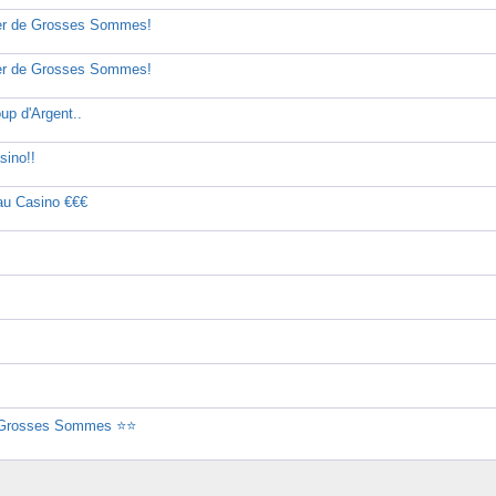
ter de Grosses Sommes!
ter de Grosses Sommes!
p d'Argent..
ino!!
au Casino €€€
de Grosses Sommes ⭐⭐