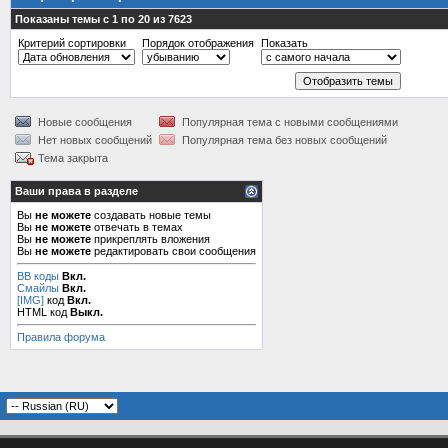
Показаны темы с 1 по 20 из 7623
Критерий сортировки
Порядок отображения
Показать
Новые сообщения
Популярная тема с новыми сообщениями
Нет новых сообщений
Популярная тема без новых сообщений
Тема закрыта
Ваши права в разделе
Вы
не можете
создавать новые темы
Вы
не можете
отвечать в темах
Вы
не можете
прикреплять вложения
Вы
не можете
редактировать свои сообщения
BB коды
Вкл.
Смайлы
Вкл.
[IMG]
код
Вкл.
HTML код
Выкл.
Правила форума