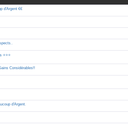
p d'Argent €€
pects..
os ⭐⭐⭐
Gains Considérables!!
ucoup d'Argent.