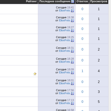
Рейтинг
Последнее сообщение
Ответов
Просмотров
Сегодня
19:41
0
1
от
EliseFets
Сегодня
19:38
0
1
от
EliseFets
Сегодня
19:27
0
1
от
EliseFets
Сегодня
19:25
0
1
от
EliseFets
Сегодня
18:31
0
2
от
EliseFets
Сегодня
18:28
0
2
от
EliseFets
Сегодня
18:09
1
4
от
EliseFets
Сегодня
18:01
0
2
от
EliseFets
Сегодня
17:56
0
3
от
EliseFets
Сегодня
17:13
0
5
от
EliseFets
Сегодня
16:58