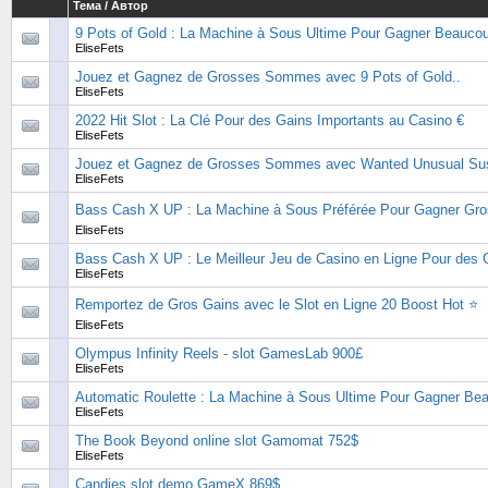
Тема
/
Автор
9 Pots of Gold : La Machine à Sous Ultime Pour Gagner Beaucou
EliseFets
Jouez et Gagnez de Grosses Sommes avec 9 Pots of Gold..
EliseFets
2022 Hit Slot : La Clé Pour des Gains Importants au Casino €
EliseFets
Jouez et Gagnez de Grosses Sommes avec Wanted Unusual Sus
EliseFets
Bass Cash X UP : La Machine à Sous Préférée Pour Gagner Gr
EliseFets
Bass Cash X UP : Le Meilleur Jeu de Casino en Ligne Pour des 
EliseFets
Remportez de Gros Gains avec le Slot en Ligne 20 Boost Hot ⭐
EliseFets
Olympus Infinity Reels - slot GamesLab 900£
EliseFets
Automatic Roulette : La Machine à Sous Ultime Pour Gagner Bea
EliseFets
The Book Beyond online slot Gamomat 752$
EliseFets
Candies slot demo GameX 869$