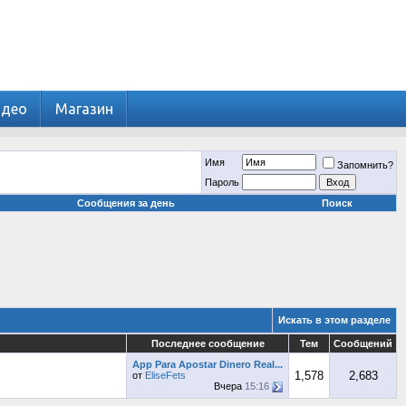
идео
Магазин
Имя
Запомнить?
Пароль
Сообщения за день
Поиск
Искать в этом разделе
Последнее сообщение
Тем
Сообщений
App Para Apostar Dinero Real...
1,578
2,683
от
EliseFets
Вчера
15:16