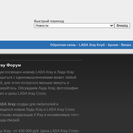
Быстрый переход
Обратная связь
-
LADA Xray Клуб
-
Архив
-
Вверх
ray Форум
м посвящен новому LADA Xray и Лада Xray
бщаться с единомышленниками может любой
, для этого потратьте меньше минуты и
рируйтесь. Обсуждаем Лада Xray, фотографии
део и цены LADA Xray Cross.
ADA Xray
создан для любителей и
ющихся новым Лада Xray и LADA Xray Cross.
отзывы владельцев X Ray и независимые тест-
ада Иксрей.
 Xray - от 430 000 руб. Цена LADA Xray Cross -