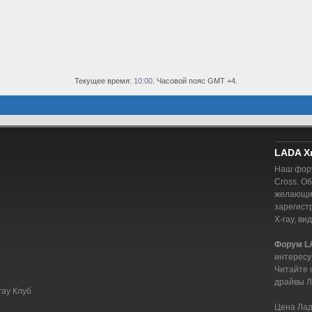
Текущее время:
10:00
. Часовой пояс GMT +4.
LADA X
Наш фору
Cross. О
желающий
зарегист
X-ray, ви
Форум L
интересу
Читайте 
драйвы Л
ray Клуб
Цена Лада