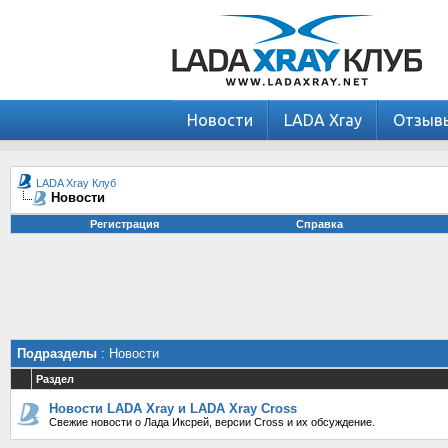
Новости
LADA Xray
Отзыв
LADA Xray Клуб
Новости
Регистрация
Справка
Подразделы
: Новости
Раздел
Новости LADA Xray и LADA Xray Cross
Свежие новости о Лада Иксрей, версии Cross и их обсуждение.