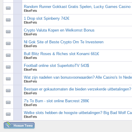
Random Runner Gokkast Gratis Spelen, Lucky Games Casino
EliseFets
1 Drop slot Spinberry 742€
EliseFets
Crypto Valuta Kopen en Welkomst Bonus
EliseFets
Nl Gok Site of Beste Crypto Om Te Investeren
EliseFets
Bull Blitz Roses & Riches slot Konami 661€
EliseFets
Football online slot SuperlottoTV 543$
EliseFets
Wat zijn nadelen van bonusvoorwaarden? Alle Casino's In Nede
EliseFets
Bestaan er gokautomaten die bieden verzekerde uitbetalingen
EliseFets
7's To Burn - slot online Barcrest 288€
EliseFets
Welke slots hebben de hoogste uitbetalingen? Big Bad Wolf Ca
EliseFets