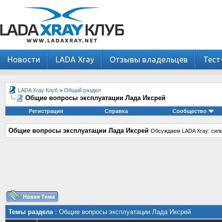
Новости
LADA Xray
Отзывы владельцев
Тест
LADA Xray Клуб
>
Общий раздел
Общие вопросы эксплуатации Лада Иксрей
Регистрация
Справка
Сообщество
Общие вопросы эксплуатации Лада Иксрей
Обсуждаем LADA Xray: силь
Темы раздела
: Общие вопросы эксплуатации Лада Иксрей