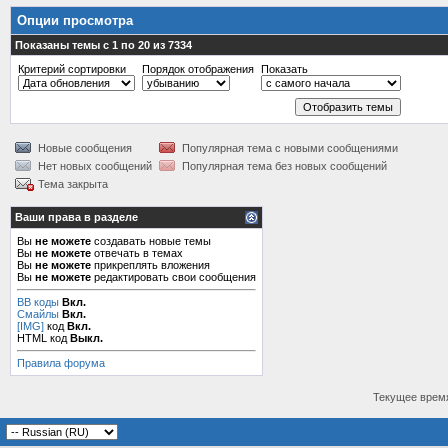
Опции просмотра
Показаны темы с 1 по 20 из 7334
Критерий сортировки
Порядок отображения
Показать
Новые сообщения
Популярная тема с новыми сообщениями
Нет новых сообщений
Популярная тема без новых сообщений
Тема закрыта
Ваши права в разделе
Вы
не можете
создавать новые темы
Вы
не можете
отвечать в темах
Вы
не можете
прикреплять вложения
Вы
не можете
редактировать свои сообщения
BB коды
Вкл.
Смайлы
Вкл.
[IMG]
код
Вкл.
HTML код
Выкл.
Правила форума
Текущее врем