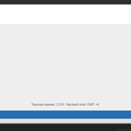
Текущее время:
13:09
. Часовой пояс GMT +4.