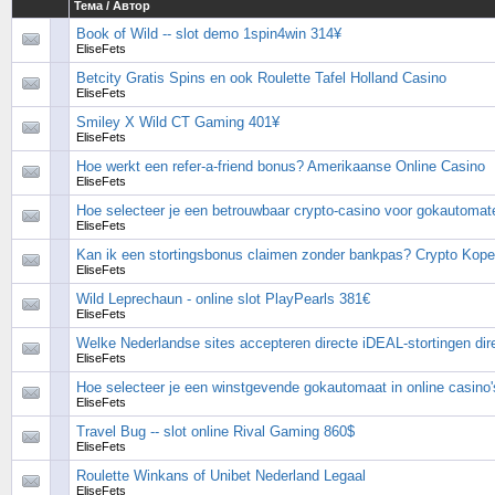
Тема
/
Автор
Book of Wild -- slot demo 1spin4win 314¥
EliseFets
Betcity Gratis Spins en ook Roulette Tafel Holland Casino
EliseFets
Smiley X Wild CT Gaming 401¥
EliseFets
Hoe werkt een refer-a-friend bonus? Amerikaanse Online Casino
EliseFets
Hoe selecteer je een betrouwbaar crypto-casino voor gokautoma
EliseFets
Kan ik een stortingsbonus claimen zonder bankpas? Crypto Kop
EliseFets
Wild Leprechaun - online slot PlayPearls 381€
EliseFets
Welke Nederlandse sites accepteren directe iDEAL-stortingen di
EliseFets
Hoe selecteer je een winstgevende gokautomaat in online casino
EliseFets
Travel Bug -- slot online Rival Gaming 860$
EliseFets
Roulette Winkans of Unibet Nederland Legaal
EliseFets