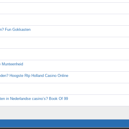
ten? Fun Gokkasten
le Munteenheid
bieden? Hoogste Rtp Holland Casino Online
orten in Nederlandse casino’s? Book Of 99