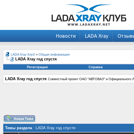
Новости
LADA Xray
Отзыв
LADA Xray Клуб
>
Общая информация
LADA Xray год спустя
Регистрация
Справка
LADA Xray год спустя
Совместный проект ОАО "АВТОВАЗ" и Официального Л
Темы раздела
: LADA Xray год спустя