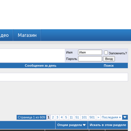
идео
Магазин
Имя
Запомнить?
Пароль
Сообщения за день
Поиск
Страница 1 из 609
1
2
3
4
5
11
51
101
501
>
Последняя
»
Опции раздела
Искать в этом разделе