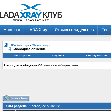
Новости
LADA Xray
Отзывы владельцев
Тест
LADA Xray Клуб
>
Общий раздел
Свободное общение
Регистрация
Справка
Сообщество
Свободное общение
Общаемся на свободные темы.
Темы раздела
: Свободное общение