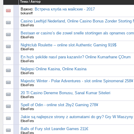
Тема
/
Автор
Важно:
Встреча клуба на майские - 2017
bokareff
Casino Leeftijd Nederland, Online Casino Bonus Zonder Storting 
EliseFets
Bestaan er casino’s die zowel snelle stortingen als opnames co
EliseFets
Nightclub Roulette -- online slot Authentic Gaming 919$
EliseFets
En hızlı şekilde nasıl para kazanılır? Online Kumarhane ÇOrum
EliseFets
Nejlepsi Online Kasina, Online Kasina
EliseFets
Majestic Winter - Polar Adventures - slot online Spinomenal 258¥
EliseFets
20 Tl Casino Deneme Bonusu, Sanal Kumar Siteleri
EliseFets
Spell of Odin - online slot 2by2 Gaming 278¥
EliseFets
Jakie są najlepsze strony z automatami do gry? Gry W Maszyny
EliseFets
Balls of Fury slot Leander Games 211€
EliseFets