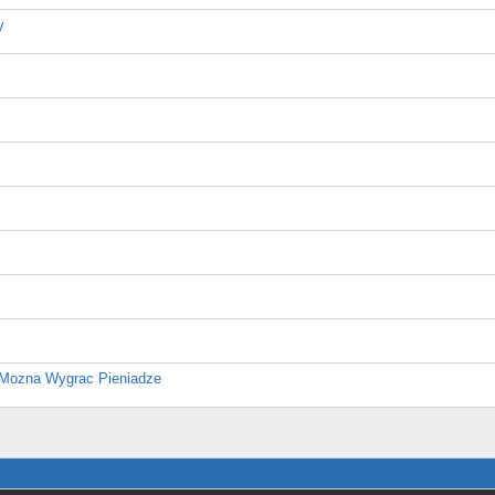
y
h Mozna Wygrac Pieniadze