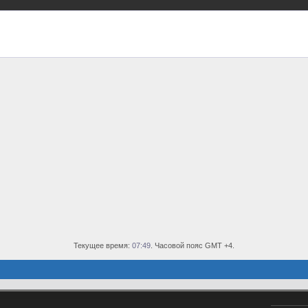
Текущее время:
07:49
. Часовой пояс GMT +4.