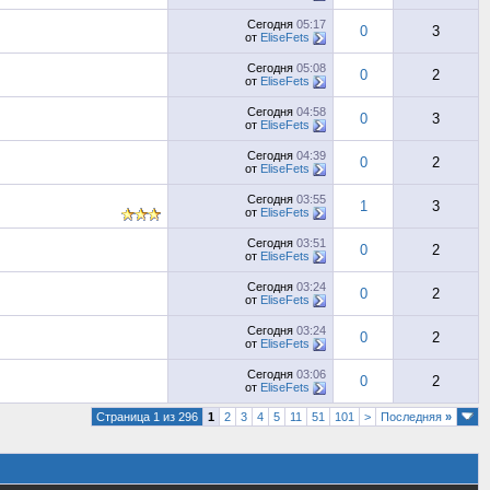
Сегодня
05:17
0
3
от
EliseFets
Сегодня
05:08
0
2
от
EliseFets
Сегодня
04:58
0
3
от
EliseFets
Сегодня
04:39
0
2
от
EliseFets
Сегодня
03:55
1
3
от
EliseFets
Сегодня
03:51
0
2
от
EliseFets
Сегодня
03:24
0
2
от
EliseFets
Сегодня
03:24
0
2
от
EliseFets
Сегодня
03:06
0
2
от
EliseFets
Страница 1 из 296
1
2
3
4
5
11
51
101
>
Последняя
»