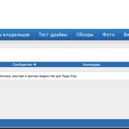
ы владельцев
Тест-драйвы
Обзоры
Фото
В
Сообщество
Календарь
ензину, маслам и прочим жидкостям для Лада Xray.