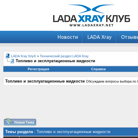
Новости
LADA Xray
Отзыв
LADA Xray Клуб
>
Технический раздел LADA Xray
Топливо и эксплуатационные жидкости
Регистрация
Справка
Топливо и эксплуатационные жидкости
Обсуждаем вопросы выбора по б
Темы раздела
: Топливо и эксплуатационные жидкости