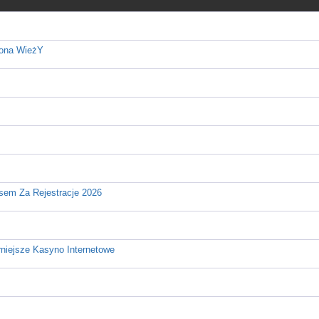
rona WieżY
sem Za Rejestracje 2026
niejsze Kasyno Internetowe