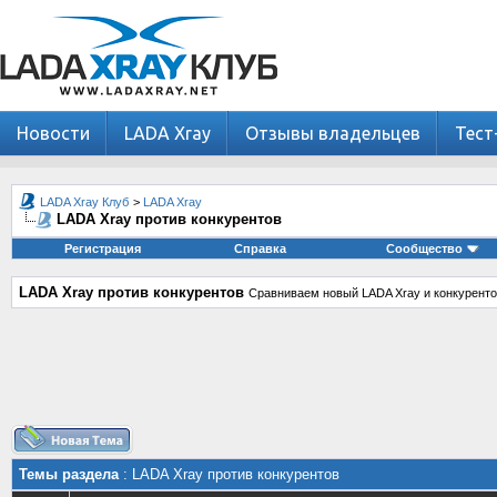
Новости
LADA Xray
Отзывы владельцев
Тест
LADA Xray Клуб
>
LADA Xray
LADA Xray против конкурентов
Регистрация
Справка
Сообщество
LADA Xray против конкурентов
Сравниваем новый LADA Xray и конкуренто
Темы раздела
: LADA Xray против конкурентов