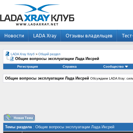
Новости
LADA Xray
Отзывы владельцев
Тест
LADA Xray Клуб
>
Общий раздел
Общие вопросы эксплуатации Лада Иксрей
Регистрация
Справка
Сообщество
Общие вопросы эксплуатации Лада Иксрей
Обсуждаем LADA Xray: силь
Темы раздела
: Общие вопросы эксплуатации Лада Иксрей