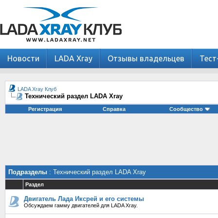
Новости
LADA Xray
Отзывы владельцев
Тест
LADA Xray Клуб
Технический раздел LADA Xray
Регистрация
Справка
Сообщество
Подразделы
: Технический раздел LADA Xray
Раздел
Двигатель Лада Иксрей и его системы
Обсуждаем гамму двигателей для LADA Xray.