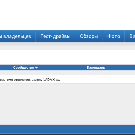
ы владельцев
Тест-драйвы
Обзоры
Фото
В
Сообщество
Календарь
системе отопления, салону LADA Xray.