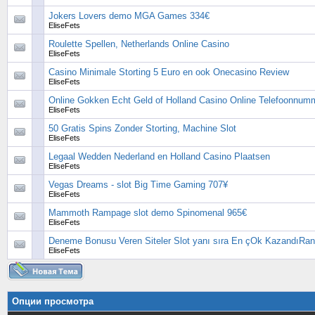
Jokers Lovers demo MGA Games 334€
EliseFets
Roulette Spellen, Netherlands Online Casino
EliseFets
Casino Minimale Storting 5 Euro en ook Onecasino Review
EliseFets
Online Gokken Echt Geld of Holland Casino Online Telefoonnum
EliseFets
50 Gratis Spins Zonder Storting, Machine Slot
EliseFets
Legaal Wedden Nederland en Holland Casino Plaatsen
EliseFets
Vegas Dreams - slot Big Time Gaming 707¥
EliseFets
Mammoth Rampage slot demo Spinomenal 965€
EliseFets
Deneme Bonusu Veren Siteler Slot yanı sıra En çOk KazandıRan 
EliseFets
Опции просмотра