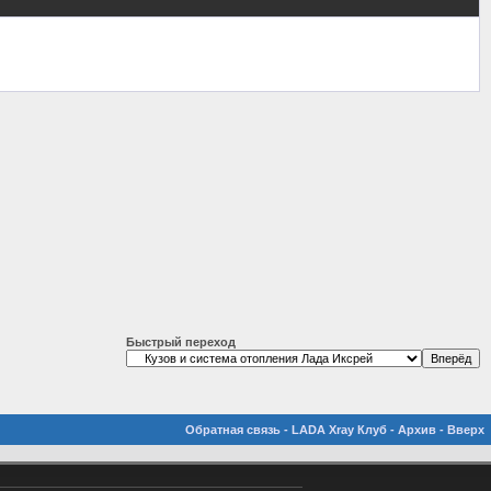
Быстрый переход
Обратная связь
-
LADA Xray Клуб
-
Архив
-
Вверх