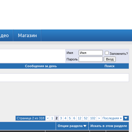
идео
Магазин
Имя
Запомнить?
Пароль
Сообщения за день
Поиск
Страница 2 из 318
<
1
2
3
4
5
6
12
52
102
>
Последняя
»
Опции раздела
Искать в этом разделе